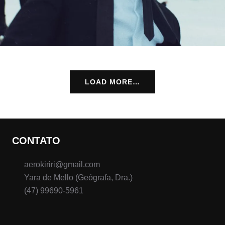
LOAD MORE…
CONTATO
aerokiriri@gmail.com
Yara de Mello (Geógrafa, Dra.)
(47) 99690-5961