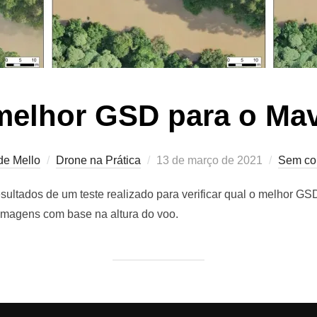
melhor GSD para o Mav
de Mello
Drone na Prática
Postado
13 de março de 2021
Sem co
em
esultados de um teste realizado para verificar qual o melhor GS
 imagens com base na altura do voo.