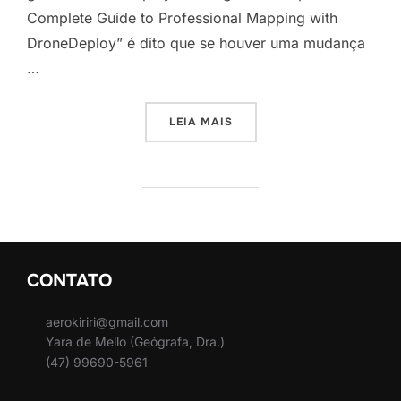
Complete Guide to Professional Mapping with
DroneDeploy” é dito que se houver uma mudança
…
LEIA MAIS
CONTATO
aerokiriri@gmail.com
Yara de Mello (Geógrafa, Dra.)
(47) 99690-5961