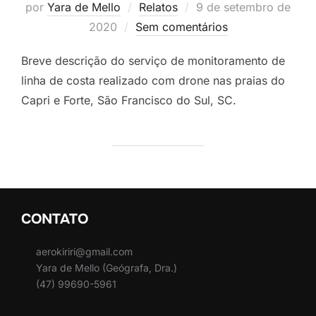
por
Yara de Mello
Relatos
9 de setembro de
2020
Sem comentários
Breve descrição do serviço de monitoramento de
linha de costa realizado com drone nas praias do
Capri e Forte, São Francisco do Sul, SC.
CONTATO
aerokiriri@gmail.com
Yara de Mello (Geógrafa, Dra.)
(47) 99690-5961